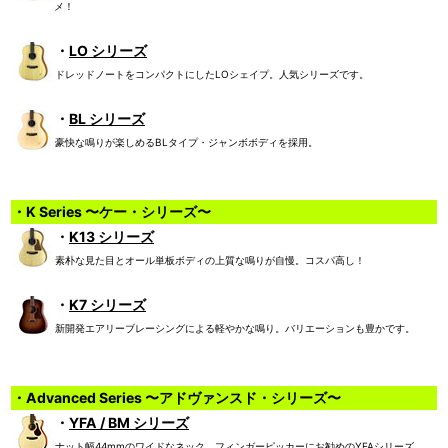
メ！
・
LO シリーズ
ドレッドノートをコンパクトにしたLOシェイプ。人気シリーズです。
・
BL シリーズ
豪快な鳴りが楽しめるBLタイプ・ジャンボボディを採用。
・K Series 〜ケー・シリーズ〜
・
K13 シリーズ
素朴な見た目とオール単板ボディの上質な鳴りが自慢。コスパ高し！
・
K7 シリーズ
新開発エアリーブレーシングによる軽やかな鳴り。バリエーションも豊かです。
・Advanced Series 〜アドヴァンスド・シリーズ〜
・
YFA / BM シリーズ
ナット幅44mmのワイドなネック、フィンガーピッカーにお勧めのYFAシリーズ