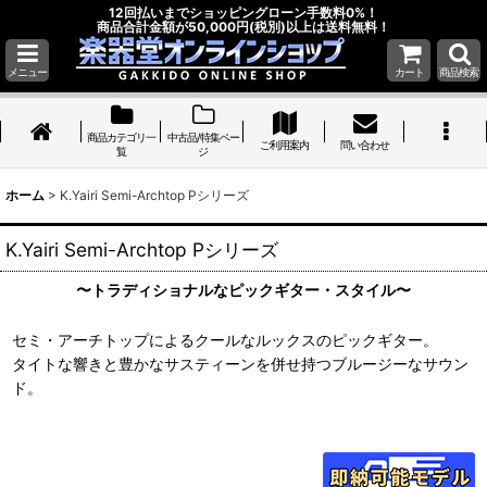
12回払いまでショッピングローン手数料0%！
商品合計金額が50,000円(税別)以上は送料無料！
メニュー
カート
商品検索
商品カテゴリ一
中古品/特集ペー
ご利用案内
問い合わせ
覧
ジ
ホーム
>
K.Yairi Semi-Archtop Pシリーズ
K.Yairi Semi-Archtop Pシリーズ
〜トラディショナルなピックギター・スタイル〜
セミ・アーチトップによるクールなルックスのピックギター。
タイトな響きと豊かなサスティーンを併せ持つブルージーなサウン
ド。