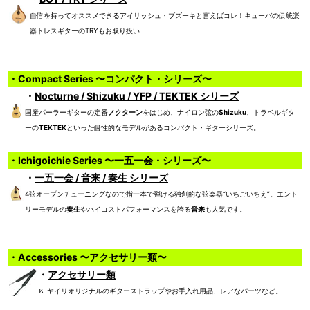
自信を持ってオススメできるアイリッシュ・ブズーキと言えばコレ！キューバの伝統楽
器トレスギターのTRYもお取り扱い
・Compact Series 〜コンパクト・シリーズ〜
・
Nocturne / Shizuku / YFP / TEKTEK シリーズ
国産パーラーギターの定番
ノクターン
をはじめ、ナイロン弦の
Shizuku
、トラベルギタ
ーの
TEKTEK
といった個性的なモデルがあるコンパクト・ギターシリーズ。
・Ichigoichie Series 〜一五一会・シリーズ〜
・
一五一会 / 音来 / 奏生 シリーズ
4弦オープンチューニングなので指一本で弾ける独創的な弦楽器“いちごいちえ”。エント
リーモデルの
奏生
やハイコストパフォーマンスを誇る
音来
も人気です。
・Accessories 〜アクセサリー類〜
・
アクセサリー類
Ｋ.ヤイリオリジナルのギターストラップやお手入れ用品、レアなパーツなど。