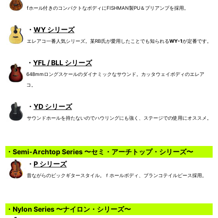
fホール付きのコンパクトなボディにFISHMAN製PU＆プリアンプを採用。
・
WY シリーズ
エレアコ一番人気シリーズ。某RB氏が愛用したことでも知られる
WY-1
が定番です。
・
YFL / BLL シリーズ
648mmロングスケールのダイナミックなサウンド。カッタウェイボディのエレア
コ。
・
YD シリーズ
サウンドホールを持たないのでハウリングにも強く、ステージでの使用にオススメ。
・Semi-Archtop Series 〜セミ・アーチトップ・シリーズ〜
・
P シリーズ
昔ながらのピックギタースタイル。ｆホールボディ、ブランコテイルピース採用。
・Nylon Series 〜ナイロン・シリーズ〜