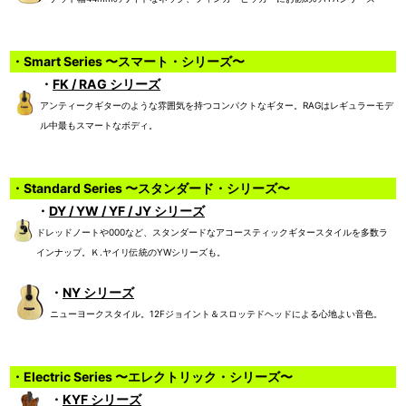
・Smart Series 〜スマート・シリーズ〜
・
FK / RAG シリーズ
アンティークギターのような雰囲気を持つコンパクトなギター。RAGはレギュラーモデ
ル中最もスマートなボディ。
・Standard Series 〜スタンダード・シリーズ〜
・
DY / YW / YF / JY シリーズ
ドレッドノートや000など、スタンダードなアコースティックギタースタイルを多数ラ
インナップ。Ｋ.ヤイリ伝統のYWシリーズも。
・
NY シリーズ
ニューヨークスタイル。12Fジョイント＆スロッテドヘッドによる心地よい音色。
・Electric Series 〜エレクトリック・シリーズ〜
・
KYF シリーズ