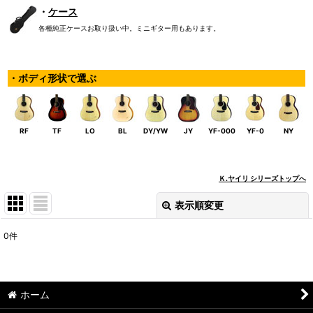
・
ケース
各種純正ケースお取り扱い中。ミニギター用もあります。
・ボディ形状で選ぶ
RF
TF
LO
BL
DY/YW
JY
YF-000
YF-0
NY
Ｋ.ヤイリ シリーズトップへ
表示順変更
閉じる
0
件
表示数
:
並び順
:
ホーム