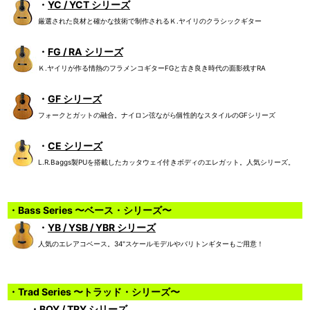
・
YC / YCT シリーズ
厳選された良材と確かな技術で制作されるＫ.ヤイリのクラシックギター
・
FG / RA シリーズ
Ｋ.ヤイリが作る情熱のフラメンコギターFGと古き良き時代の面影残すRA
・
GF シリーズ
フォークとガットの融合。ナイロン弦ながら個性的なスタイルのGFシリーズ
・
CE シリーズ
L.R.Baggs製PUを搭載したカッタウェイ付きボディのエレガット。人気シリーズ。
・Bass Series 〜ベース・シリーズ〜
・
YB / YSB / YBR シリーズ
人気のエレアコベース。34"スケールモデルやバリトンギターもご用意！
・Trad Series 〜トラッド・シリーズ〜
・
BOY / TRY シリーズ