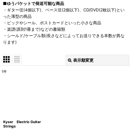
■ゆうパケットで発送可能な商品
・ギター弦(4個以下)、ベース弦(2個以下)、CD/DVD(2枚以下)とい
った薄型の商品
・ピックやシール、ポストカードといった小さな商品
・楽譜(原則1冊まで)などの書籍類
・シールド/ケーブル類(長さなどによってお送りできる本数が異な
ります)
表示順変更
閉じる
1
件
表示数
:
並び順
:
絞り込む
Kyser Electric Guitar
Strings