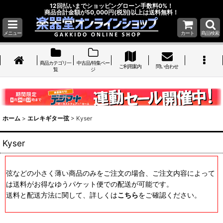
12回払いまでショッピングローン手数料0%！
商品合計金額が50,000円(税別)以上は送料無料！
メニュー
カート
商品検索
商品カテゴリ一
中古品/特集ペー
ご利用案内
問い合わせ
覧
ジ
ホーム
>
エレキギター弦
>
Kyser
Kyser
弦などの小さく薄い商品のみをご注文の場合、ご注文内容によって
は送料がお得なゆうパケット便での配送が可能です。
送料と配送方法に関して、詳しくは
こちら
をご確認ください。