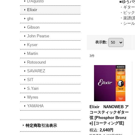
D'Aquisto
■ゆうパ
・ギター
Elixir
・ピック
・楽譜(
ghs
・シール
Gibson
John Pearse
表示数
:
Kyser
Martin
3
件
Rotosound
SAVAREZ
SIT
S.Yairi
Wyres
YAMAHA
Elixir NANOWEB ア
コースティックギター
弦 [Phosphor Bronz
e] [コーティング弦]
特定商取引法表示
税込
:
2,640円