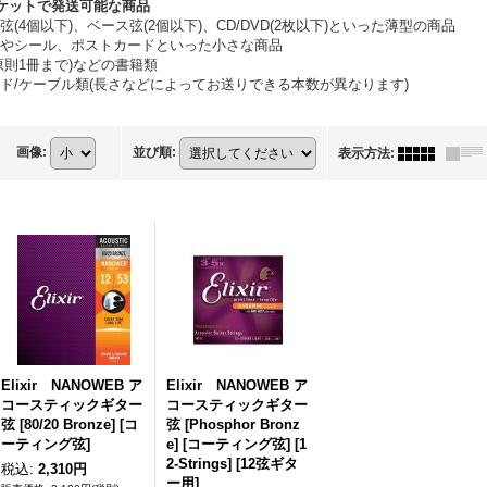
ケットで発送可能な商品
弦(4個以下)、ベース弦(2個以下)、CD/DVD(2枚以下)といった薄型の商品
やシール、ポストカードといった小さな商品
原則1冊まで)などの書籍類
ド/ケーブル類(長さなどによってお送りできる本数が異なります)
画像
:
並び順
:
表示方法
:
Elixir NANOWEB ア
Elixir NANOWEB ア
コースティックギター
コースティックギター
弦 [80/20 Bronze] [コ
弦 [Phosphor Bronz
ーティング弦]
e] [コーティング弦] [1
2-Strings] [12弦ギタ
税込
:
2,310円
ー用]