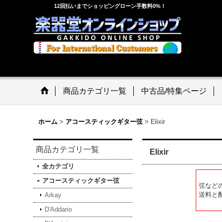
12回払いまでショッピングローン手数料0%！
商品カテゴリ一覧
中古品/特集ページ
ホーム
>
アコースティックギター弦
>
Elixir
商品カテゴリ一覧
Elixir
全カテゴリ
アコースティックギター弦
弦など
送料と
Arkay
D'Addario