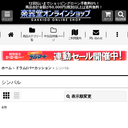
12回払いまでショッピングローン手数料0%！
商品合計金額が50,000円(税別)以上は送料無料！
メニュー
カート
商品検索
商品カテゴリ一
中古品/特集ペー
ご利用案内
問い合わせ
覧
ジ
ホーム
>
ドラム/パーカッション
>
シンバル
シンバル
表示順変更
閉じる
4
件
表示数
: