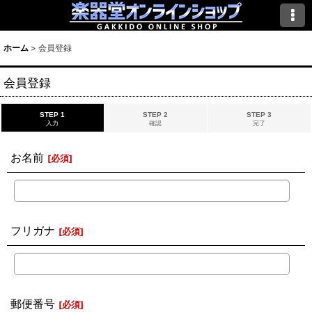
ホーム
>
会員登録
会員登録
STEP 1
STEP 2
STEP 3
入力
確認
完了
お名前
[
必須
]
フリガナ
[
必須
]
郵便番号
[
必須
]