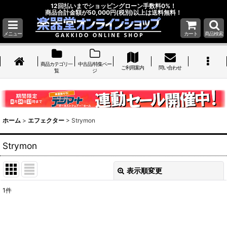
12回払いまでショッピングローン手数料0%！
商品合計金額が50,000円(税別)以上は送料無料！
メニュー
カート
商品検索
商品カテゴリ一
中古品/特集ペー
ご利用案内
問い合わせ
覧
ジ
ホーム
>
エフェクター
>
Strymon
Strymon
表示順変更
閉じる
1
件
表示数
: