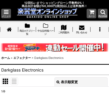
12回払いまでショッピングローン手数料0%！
商品合計金額が50,000円(税別)以上は送料無料！
メニュー
カート
商品検索
商品カテゴリ一
中古品/特集ペー
ご利用案内
問い合わせ
覧
ジ
ホーム
>
エフェクター
>
Darkglass Electronics
Darkglass Electronics
表示順変更
閉じる
1
件
表示数
: