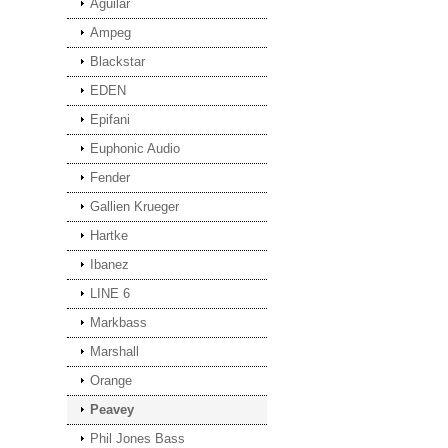
Aguilar
Ampeg
Blackstar
EDEN
Epifani
Euphonic Audio
Fender
Gallien Krueger
Hartke
Ibanez
LINE 6
Markbass
Marshall
Orange
Peavey
Phil Jones Bass