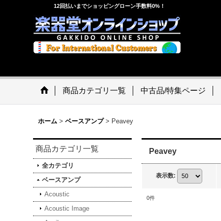
12回払いまでショッピングローン手数料0%！
商品カテゴリ一覧
中古品/特集ページ
ホーム
>
ベースアンプ
>
Peavey
商品カテゴリ一覧
Peavey
全カテゴリ
表示数
:
ベースアンプ
Acoustic
0
件
Acoustic Image