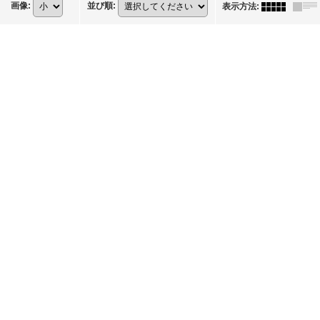
画像
:
並び順
:
表示方法
: