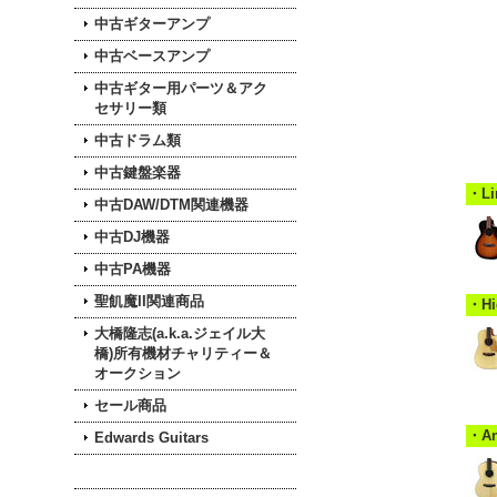
中古ギターアンプ
中古ベースアンプ
中古ギター用パーツ＆アク
セサリー類
中古ドラム類
中古鍵盤楽器
・Li
中古DAW/DTM関連機器
中古DJ機器
中古PA機器
聖飢魔II関連商品
・H
大橋隆志(a.k.a.ジェイル大
橋)所有機材チャリティー＆
オークション
セール商品
・A
Edwards Guitars