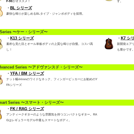
F-90
がオススメ！
す。
・
BL シリーズ
豪快な鳴りが楽しめるBLタイプ・ジャンボボディを採用。
 Series 〜ケー・シリーズ〜
・
K13 シリーズ
・
K7 シ
素朴な見た目とオール単板ボディの上質な鳴りが自慢。コスパ高
新開発エア
し！
も豊かです
dvanced Series 〜アドヴァンスド・シリーズ〜
・
YFA / BM シリーズ
ナット幅44mmのワイドなネック、フィンガーピッカーにお勧めのY
FAシリーズ
mart Series 〜スマート・シリーズ〜
・
FK / RAG シリーズ
アンティークギターのような雰囲気を持つコンパクトなギター。RA
Gはレギュラーモデル中最もスマートなボディ。