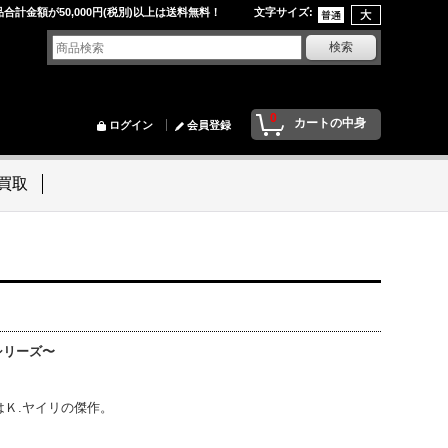
品合計金額が50,000円(税別)以上は送料無料！ 文字サイズ
:
0
カートの中身
ログイン
会員登録
買取
シリーズ〜
Ｋ.ヤイリの傑作。