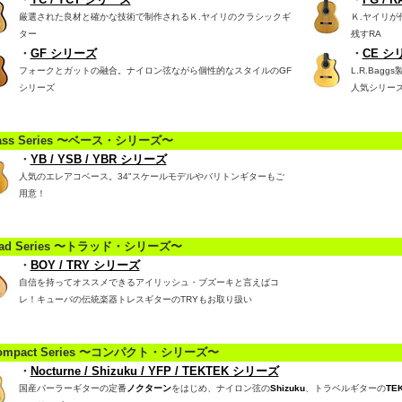
厳選された良材と確かな技術で制作されるＫ.ヤイリのクラシックギ
Ｋ.ヤイリが
ター
残すRA
・
GF シリーズ
・
CE シ
フォークとガットの融合。ナイロン弦ながら個性的なスタイルのGF
L.R.Ba
シリーズ
人気シリー
ass Series 〜ベース・シリーズ〜
・
YB / YSB / YBR シリーズ
人気のエレアコベース。34"スケールモデルやバリトンギターもご
用意！
rad Series 〜トラッド・シリーズ〜
・
BOY / TRY シリーズ
自信を持ってオススメできるアイリッシュ・ブズーキと言えばコ
レ！キューバの伝統楽器トレスギターのTRYもお取り扱い
ompact Series 〜コンパクト・シリーズ〜
・
Nocturne / Shizuku / YFP / TEKTEK シリーズ
国産パーラーギターの定番
ノクターン
をはじめ、ナイロン弦の
Shizuku
、トラベルギターの
TE