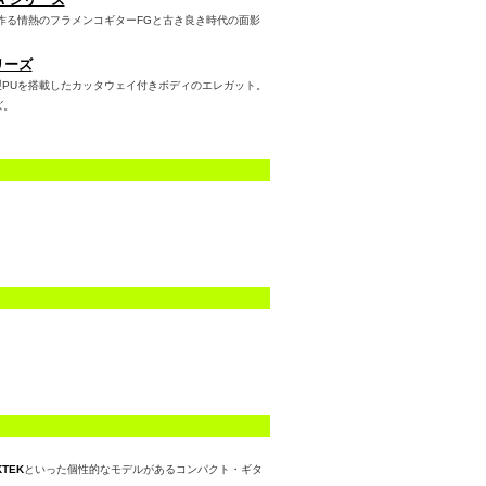
作る情熱のフラメンコギターFGと古き良き時代の面影
リーズ
ggs製PUを搭載したカッタウェイ付きボディのエレガット。
ズ。
KTEK
といった個性的なモデルがあるコンパクト・ギタ