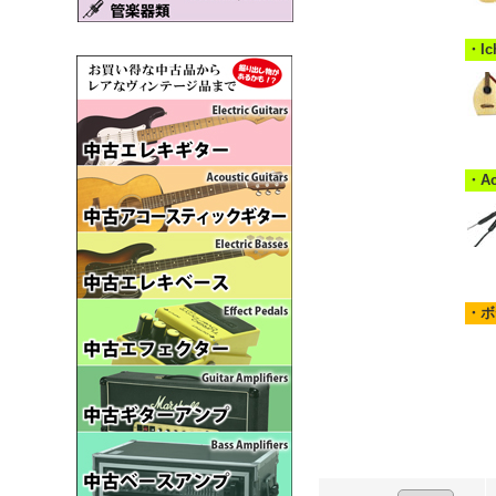
・Ic
・A
・ボ