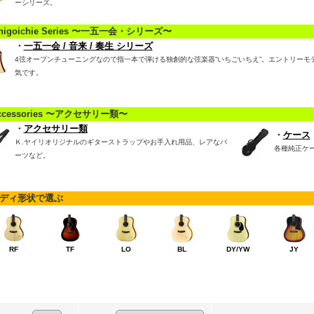
ーシリーズ。
higoichie Series 〜一五一会・シリーズ〜
・
一五一会 / 音来 / 奏生 シリーズ
4弦オープンチューニングなので指一本で弾ける独創的な弦楽器“いちごいちえ”。エントリーモ
気です。
ccessories 〜アクセサリー類〜
・
アクセサリー類
・
ケース
Ｋ.ヤイリオリジナルのギターストラップやお手入れ用品、レアなパ
各種純正ケ
ーツなど。
ディ形状で選ぶ
RF
TF
LO
BL
DY/YW
JY