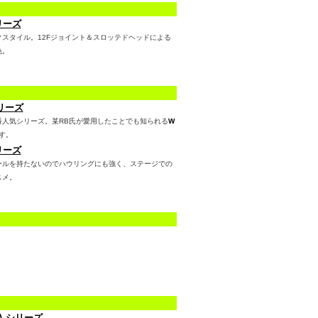
リーズ
クスタイル。12Fジョイント＆スロッテドヘッドによる
色。
リーズ
番人気シリーズ。某RB氏が愛用したことでも知られる
W
す。
リーズ
ールを持たないのでハウリングにも強く、ステージでの
スメ。
RA シリーズ