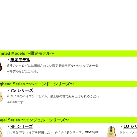
mited Models 〜限定モデル〜
・
限定モデル
通常のカタログには掲載されない限定発売モデルやショップオーダ
ーモデルなどはこちら。
ighend Series 〜ハイエンド・シリーズ〜
・
YS シリーズ
Ｋ.ヤイリのハイエンドモデル。最上級の材で組み上げられるこだわ
りの1本です
ngel Series 〜エンジェル・シリーズ〜
・
RF シリーズ
・
LO シ
小ぶりなRFシェイプを採用したＫ.ヤイリ代表シリーズ。
RF-65
や
R
ドレッドノ