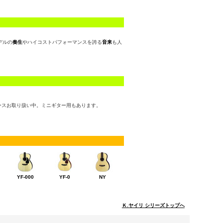
デルの
奏生
やハイコストパフォーマンスを誇る
音来
も人
ースお取り扱い中。ミニギター用もあります。
YF-000
YF-0
NY
Ｋ.ヤイリ シリーズトップへ