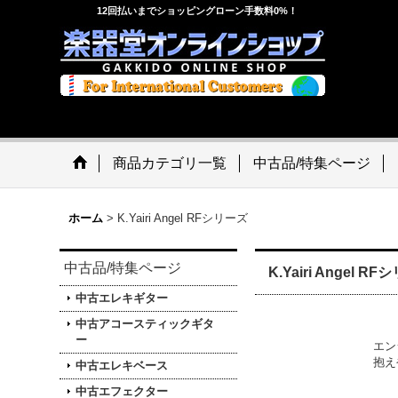
12回払いまでショッピングローン手数料0%！
商品カテゴリ一覧
中古品/特集ページ
ホーム
>
K.Yairi Angel RFシリーズ
中古品/特集ページ
K.Yairi Angel R
中古エレキギター
中古アコースティックギタ
ー
エン
抱え
中古エレキベース
中古エフェクター