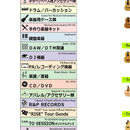
・B
・T
・C