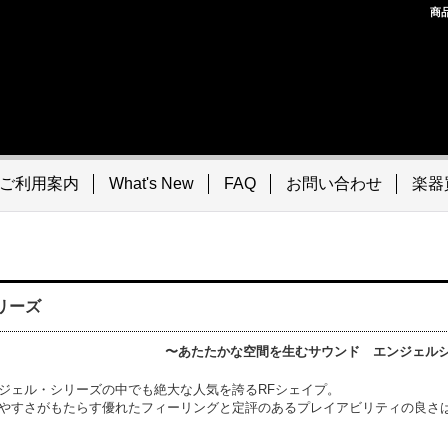
商
ご利用案内
What's New
FAQ
お問い合わせ
楽器
Fシリーズ
〜あたたかな空間を生むサウンド エンジェル
ジェル・シリーズの中でも絶大な人気を誇るRFシェイプ。
やすさがもたらす優れたフィーリングと定評のあるプレイアビリティの良さは