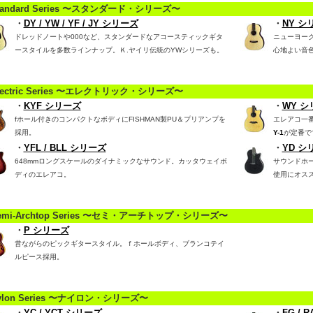
tandard Series 〜スタンダード・シリーズ〜
・
DY / YW / YF / JY シリーズ
・
NY シ
ドレッドノートや000など、スタンダードなアコースティックギタ
ニューヨー
ースタイルを多数ラインナップ。Ｋ.ヤイリ伝統のYWシリーズも。
心地よい音
lectric Series 〜エレクトリック・シリーズ〜
・
KYF シリーズ
・
WY シ
fホール付きのコンパクトなボディにFISHMAN製PU＆プリアンプを
エレアコ一
採用。
Y-1
が定番で
・
YFL / BLL シリーズ
・
YD シ
648mmロングスケールのダイナミックなサウンド。カッタウェイボ
サウンドホ
ディのエレアコ。
使用にオス
emi-Archtop Series 〜セミ・アーチトップ・シリーズ〜
・
P シリーズ
昔ながらのピックギタースタイル。ｆホールボディ、ブランコテイ
ルピース採用。
ylon Series 〜ナイロン・シリーズ〜
・
YC / YCT シリーズ
・
FG / 