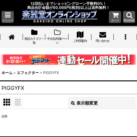
12回払いまでショッピングローン手数料0%！
商品合計金額が50,000円(税別)以上は送料無料！
メニュー
カート
商品検索
商品カテゴリ一
中古品/特集ペー
ご利用案内
問い合わせ
覧
ジ
ホーム
>
エフェクター
>
PIGGYFX
PIGGYFX
表示順変更
閉じる
0
件
表示数
: