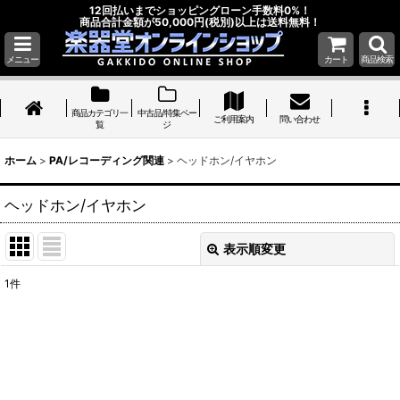
12回払いまでショッピングローン手数料0%！
商品合計金額が50,000円(税別)以上は送料無料！
メニュー
カート
商品検索
商品カテゴリ一
中古品/特集ペー
ご利用案内
問い合わせ
覧
ジ
ホーム
>
PA/レコーディング関連
>
ヘッドホン/イヤホン
ヘッドホン/イヤホン
表示順変更
閉じる
1
件
表示数
:
並び順
:
絞り込む