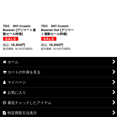
並び順
:
絞り込む
TDC 001 Crunch
TDC 001 Crunch
Booster [デジマート連
Booster Hot [デジマー
動セール特価]
ト連動セール特価]
税込
:
19,800
円
税込
:
19,800
円
18,000
円
(税別)
18,000
円
(税別)
ホーム
カートの中身を見る
マイページ
お気に入り
最近チェックしたアイテム
特定商取引法表示