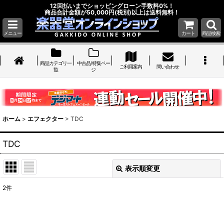
12回払いまでショッピングローン手数料0%！
商品合計金額が50,000円(税別)以上は送料無料！
メニュー
カート
商品検索
商品カテゴリ一
中古品/特集ペー
ご利用案内
問い合わせ
覧
ジ
ホーム
>
エフェクター
>
TDC
TDC
表示順変更
閉じる
2
件
表示数
: