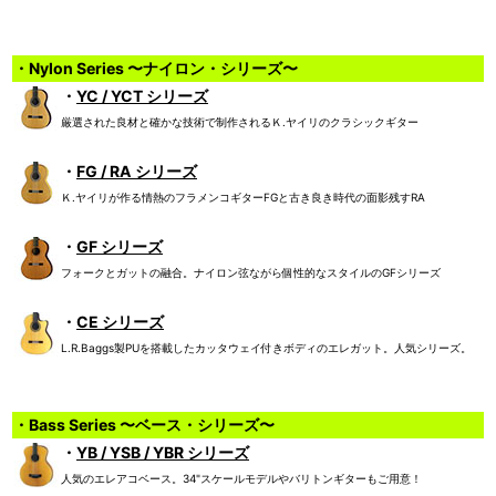
・Nylon Series 〜ナイロン・シリーズ〜
・
YC / YCT シリーズ
厳選された良材と確かな技術で制作されるＫ.ヤイリのクラシックギター
・
FG / RA シリーズ
Ｋ.ヤイリが作る情熱のフラメンコギターFGと古き良き時代の面影残すRA
・
GF シリーズ
フォークとガットの融合。ナイロン弦ながら個性的なスタイルのGFシリーズ
・
CE シリーズ
L.R.Baggs製PUを搭載したカッタウェイ付きボディのエレガット。人気シリーズ。
・Bass Series 〜ベース・シリーズ〜
・
YB / YSB / YBR シリーズ
人気のエレアコベース。34"スケールモデルやバリトンギターもご用意！