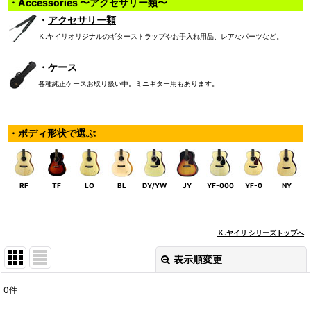
・Accessories 〜アクセサリー類〜
・
アクセサリー類
Ｋ.ヤイリオリジナルのギターストラップやお手入れ用品、レアなパーツなど。
・
ケース
各種純正ケースお取り扱い中。ミニギター用もあります。
・ボディ形状で選ぶ
RF
TF
LO
BL
DY/YW
JY
YF-000
YF-0
NY
Ｋ.ヤイリ シリーズトップへ
表示順変更
閉じる
0
件
表示数
: