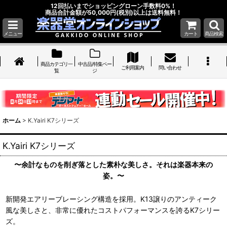
12回払いまでショッピングローン手数料0%！
商品合計金額が50,000円(税別)以上は送料無料！
メニュー
カート
商品検索
商品カテゴリ一
中古品/特集ペー
ご利用案内
問い合わせ
覧
ジ
ホーム
>
K.Yairi K7シリーズ
K.Yairi K7シリーズ
〜余計なものを削ぎ落とした素朴な美しさ。それは楽器本来の
姿。〜
新開発エアリーブレーシング構造を採用。K13譲りのアンティーク
風な美しさと、非常に優れたコストパフォーマンスを誇るK7シリー
ズ。