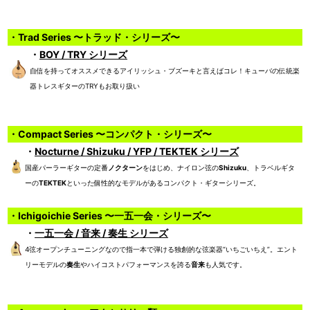
・Trad Series 〜トラッド・シリーズ〜
・
BOY / TRY シリーズ
自信を持ってオススメできるアイリッシュ・ブズーキと言えばコレ！キューバの伝統楽
器トレスギターのTRYもお取り扱い
・Compact Series 〜コンパクト・シリーズ〜
・
Nocturne / Shizuku / YFP / TEKTEK シリーズ
国産パーラーギターの定番
ノクターン
をはじめ、ナイロン弦の
Shizuku
、トラベルギタ
ーの
TEKTEK
といった個性的なモデルがあるコンパクト・ギターシリーズ。
・Ichigoichie Series 〜一五一会・シリーズ〜
・
一五一会 / 音来 / 奏生 シリーズ
4弦オープンチューニングなので指一本で弾ける独創的な弦楽器“いちごいちえ”。エント
リーモデルの
奏生
やハイコストパフォーマンスを誇る
音来
も人気です。