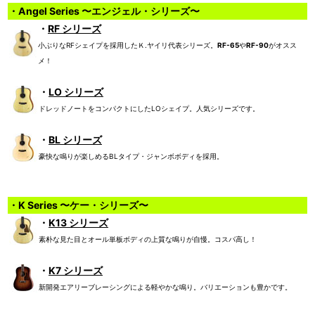
・Angel Series 〜エンジェル・シリーズ〜
・
RF シリーズ
小ぶりなRFシェイプを採用したＫ.ヤイリ代表シリーズ。
RF-65
や
RF-90
がオスス
メ！
・
LO シリーズ
ドレッドノートをコンパクトにしたLOシェイプ。人気シリーズです。
・
BL シリーズ
豪快な鳴りが楽しめるBLタイプ・ジャンボボディを採用。
・K Series 〜ケー・シリーズ〜
・
K13 シリーズ
素朴な見た目とオール単板ボディの上質な鳴りが自慢。コスパ高し！
・
K7 シリーズ
新開発エアリーブレーシングによる軽やかな鳴り。バリエーションも豊かです。