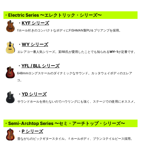
・Electric Series 〜エレクトリック・シリーズ〜
・
KYF シリーズ
fホール付きのコンパクトなボディにFISHMAN製PU＆プリアンプを採用。
・
WY シリーズ
エレアコ一番人気シリーズ。某RB氏が愛用したことでも知られる
WY-1
が定番です。
・
YFL / BLL シリーズ
648mmロングスケールのダイナミックなサウンド。カッタウェイボディのエレア
コ。
・
YD シリーズ
サウンドホールを持たないのでハウリングにも強く、ステージでの使用にオススメ。
・Semi-Archtop Series 〜セミ・アーチトップ・シリーズ〜
・
P シリーズ
昔ながらのピックギタースタイル。ｆホールボディ、ブランコテイルピース採用。