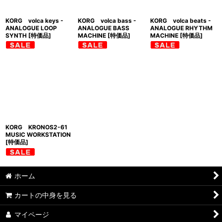
KORG volca keys -
KORG volca bass -
KORG volca beats -
ANALOGUE LOOP
ANALOGUE BASS
ANALOGUE RHYTHM
SYNTH [特価品]
MACHINE [特価品]
MACHINE [特価品]
KORG KRONOS2-61
MUSIC WORKSTATION
[特価品]
ホーム
カートの中身を見る
マイページ