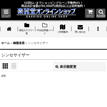
12回払いまでショッピングローン手数料0%！
商品合計金額が50,000円(税別)以上は送料無料！
メニュー
カート
商品検索
商品カテゴリ一
中古品/特集ペー
ご利用案内
問い合わせ
覧
ジ
ホーム
>
鍵盤楽器
>
シンセサイザー
シンセサイザー
表示順変更
閉じる
4
件
表示数
:
並び順
:
絞り込む