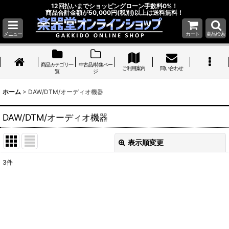
12回払いまでショッピングローン手数料0%！
商品合計金額が50,000円(税別)以上は送料無料！
メニュー
カート
商品検索
商品カテゴリ一
中古品/特集ペー
ご利用案内
問い合わせ
覧
ジ
ホーム
>
DAW/DTM/オーディオ機器
DAW/DTM/オーディオ機器
表示順変更
閉じる
3
件
サブカテゴリ
:
表示数
:
並び順
: