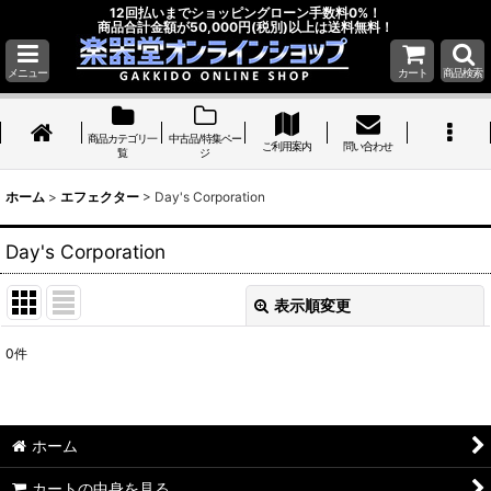
12回払いまでショッピングローン手数料0%！
商品合計金額が50,000円(税別)以上は送料無料！
メニュー
カート
商品検索
商品カテゴリ一
中古品/特集ペー
ご利用案内
問い合わせ
覧
ジ
ホーム
>
エフェクター
>
Day's Corporation
Day's Corporation
表示順変更
閉じる
0
件
表示数
:
並び順
:
ホーム
絞り込む
カートの中身を見る