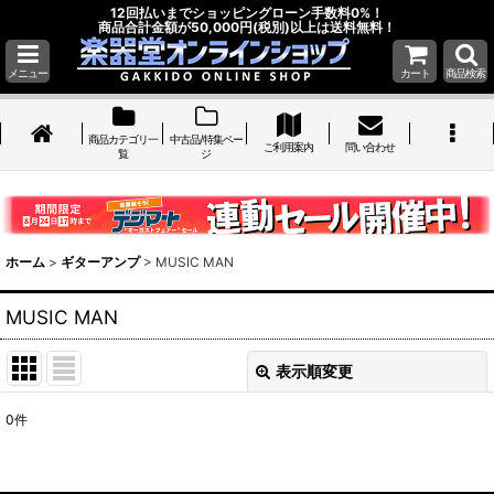
12回払いまでショッピングローン手数料0%！
商品合計金額が50,000円(税別)以上は送料無料！
メニュー
カート
商品検索
商品カテゴリ一
中古品/特集ペー
ご利用案内
問い合わせ
覧
ジ
ホーム
>
ギターアンプ
>
MUSIC MAN
MUSIC MAN
表示順変更
閉じる
0
件
表示数
: