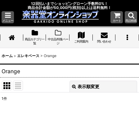
12回払いまでショッピングローン手数料0%！
商品合計金額が50,000円(税別)以上は送料無料！
メニュー
カート
商品検索
商品カテゴリ一
中古品/特集ペー
ご利用案内
問い合わせ
覧
ジ
ホーム
>
エレキベース
>
Orange
Orange
表示順変更
閉じる
1
件
表示数
:
並び順
:
絞り込む