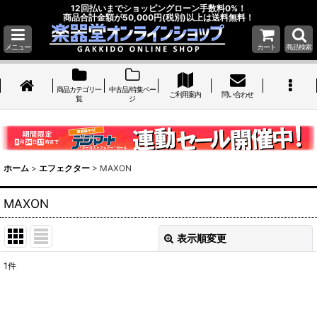
12回払いまでショッピングローン手数料0%！
商品合計金額が50,000円(税別)以上は送料無料！
メニュー
カート
商品検索
商品カテゴリ一
中古品/特集ペー
ご利用案内
問い合わせ
覧
ジ
ホーム
>
エフェクター
>
MAXON
MAXON
表示順変更
閉じる
1
件
表示数
: