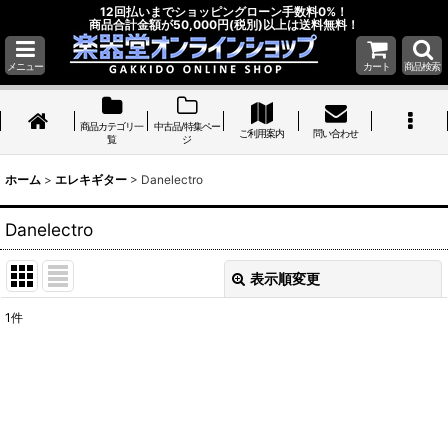
12回払いまでショッピングローン手数料0%！
商品合計金額が50,000円(税別)以上は送料無料！
メニュー
カート
商品検索
商品カテゴリ一
中古品/特集ペー
ご利用案内
問い合わせ
覧
ジ
ホーム
>
エレキギター
>
Danelectro
Danelectro
表示順変更
閉じる
1
件
表示数
:
並び順
:
絞り込む