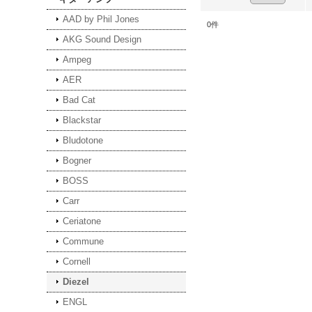
AAD by Phil Jones
0
件
AKG Sound Design
Ampeg
AER
Bad Cat
Blackstar
Bludotone
Bogner
BOSS
Carr
Ceriatone
Commune
Cornell
Diezel
ENGL