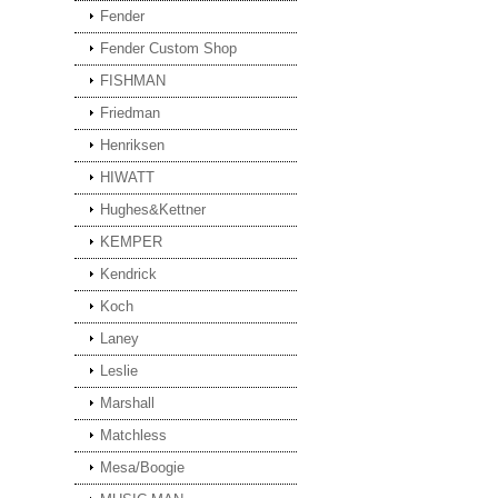
Fender
Fender Custom Shop
FISHMAN
Friedman
Henriksen
HIWATT
Hughes&Kettner
KEMPER
Kendrick
Koch
Laney
Leslie
Marshall
Matchless
Mesa/Boogie