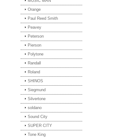
MUSIC MAN
Orange
Paul Reed Smith
Peavey
Peterson
Pierson
Polytone
Randall
Roland
SHINOS
Siegmund
Silvertone
soldano
Sound City
SUPER CITY
Tone King