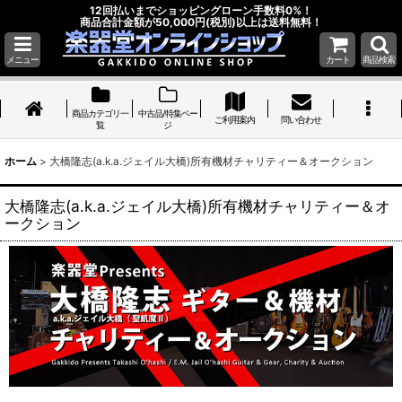
12回払いまでショッピングローン手数料0%！
商品合計金額が50,000円(税別)以上は送料無料！
メニュー
カート
商品検索
商品カテゴリ一
中古品/特集ペー
ご利用案内
問い合わせ
覧
ジ
ホーム
>
大橋隆志(a.k.a.ジェイル大橋)所有機材チャリティー＆オークション
大橋隆志(a.k.a.ジェイル大橋)所有機材チャリティー＆オ
ークション