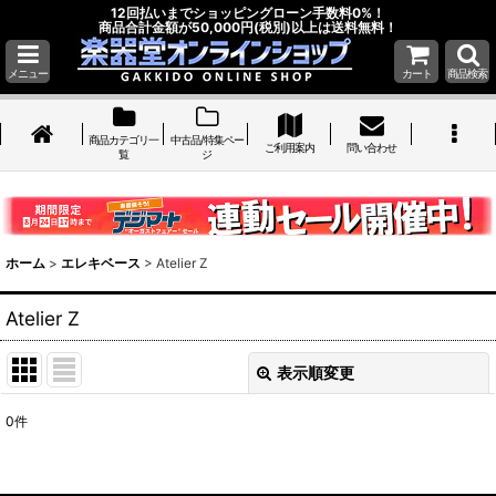
12回払いまでショッピングローン手数料0%！
商品合計金額が50,000円(税別)以上は送料無料！
メニュー
カート
商品検索
商品カテゴリ一
中古品/特集ペー
ご利用案内
問い合わせ
覧
ジ
ホーム
>
エレキベース
>
Atelier Z
Atelier Z
表示順変更
閉じる
0
件
表示数
: