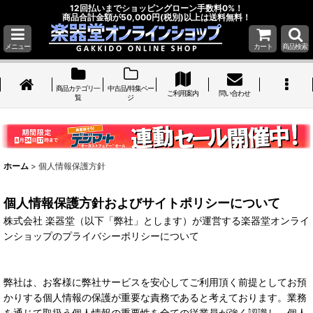
12回払いまでショッピングローン手数料0%！
商品合計金額が50,000円(税別)以上は送料無料！
メニュー
カート
商品検索
商品カテゴリ一
中古品/特集ペー
ご利用案内
問い合わせ
覧
ジ
ホーム
>
個人情報保護方針
個人情報保護方針およびサイトポリシーについて
株式会社 楽器堂（以下「弊社」とします）が運営する楽器堂オンライ
ンショップのプライバシーポリシーについて
弊社は、お客様に弊社サービスを安心してご利用頂く前提としてお預
かりする個人情報の保護が重要な責務であると考えております。業務
を通じて取扱う個人情報の重要性を全ての従業員が強く認識し、個人