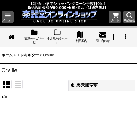
12回払いまでショッピングローン手数料0%！
商品合計金額が50,000円(税別)以上は送料無料！
メニュー
カート
商品検索
商品カテゴリ一
中古品/特集ペー
ご利用案内
問い合わせ
覧
ジ
ホーム
>
エレキギター
>
Orville
Orville
表示順変更
閉じる
1
件
表示数
:
並び順
:
絞り込む