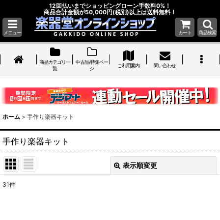
12回払いまでショッピングローン手数料0%！
商品合計金額が50,000円(税別)以上は送料無料！
メニュー
カート
商品検索
商品カテゴリ一
中古品/特集ペー
ご利用案内
問い合わせ
覧
ジ
ホーム
>
手作り楽器キット
手作り楽器キット
表示順変更
閉じる
31
件
サブカテゴリ
: