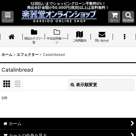
12回払いまでショッピングローン手数料0%！
商品合計金額が50,000円(税別)以上は送料無料！
メニュー
カート
商品検索
商品カテゴリ一
中古品/特集ペー
ご利用案内
問い合わせ
覧
ジ
ホーム
>
エフェクター
>
Catalinbread
Catalinbread
表示順変更
閉じる
0
件
表示数
:
並び順
:
ホーム
絞り込む
カートの中身を見る