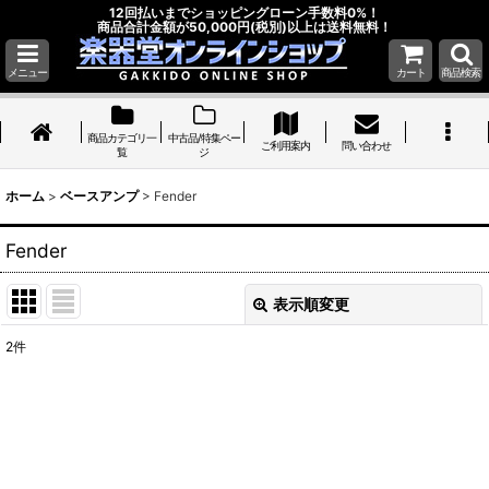
12回払いまでショッピングローン手数料0%！
商品合計金額が50,000円(税別)以上は送料無料！
メニュー
カート
商品検索
商品カテゴリ一
中古品/特集ペー
ご利用案内
問い合わせ
覧
ジ
ホーム
>
ベースアンプ
>
Fender
Fender
表示順変更
閉じる
2
件
表示数
:
並び順
:
絞り込む