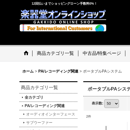
12回払いまでショッピングローン手数料0%！
商品カテゴリ一覧
中古品/特集ページ
ホーム
>
PA/レコーディング関連
>
ポータブルPAシステム
商品カテゴリ一覧
ポータブルPAシス
全カテゴリ
表示数
:
PA/レコーディング関連
オーディオインターフェース
2
件
サブウーファー