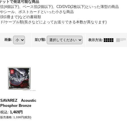
ケットで発送可能な商品
弦(4個以下)、ベース弦(2個以下)、CD/DVD(2枚以下)といった薄型の商品
やシール、ポストカードといった小さな商品
原則1冊まで)などの書籍類
ド/ケーブル類(長さなどによってお送りできる本数が異なります)
画像
:
並び順
:
表示方法
:
SAVAREZ Acoustic
Phosphor Bronze
税込
:
1,469円
1,336円
(税別)