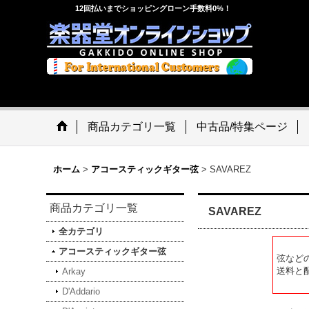
12回払いまでショッピングローン手数料0%！
商品カテゴリ一覧
中古品/特集ページ
ホーム
>
アコースティックギター弦
>
SAVAREZ
商品カテゴリ一覧
SAVAREZ
全カテゴリ
アコースティックギター弦
弦など
送料と
Arkay
D'Addario