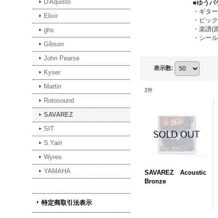
D'Aquisto
■ゆうパ
・ギター
Elixir
・ピック
・楽譜(
ghs
・シール
Gibson
John Pearse
表示数
:
Kyser
Martin
2
件
Rotosound
SAVAREZ
SIT
S.Yairi
Wyres
YAMAHA
SAVAREZ Acoustic
Bronze
特定商取引法表示