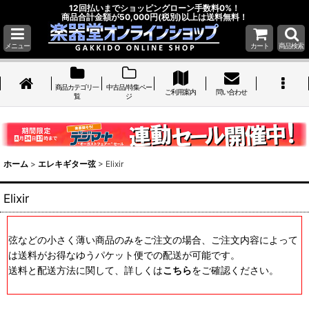
12回払いまでショッピングローン手数料0%！
商品合計金額が50,000円(税別)以上は送料無料！
メニュー
カート
商品検索
商品カテゴリ一
中古品/特集ペー
ご利用案内
問い合わせ
覧
ジ
ホーム
>
エレキギター弦
>
Elixir
Elixir
弦などの小さく薄い商品のみをご注文の場合、ご注文内容によって
は送料がお得なゆうパケット便での配送が可能です。
送料と配送方法に関して、詳しくは
こちら
をご確認ください。