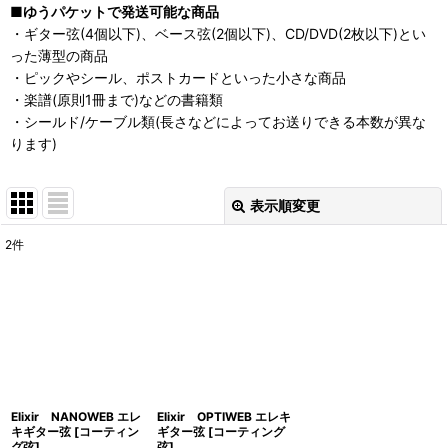
■ゆうパケットで発送可能な商品
・ギター弦(4個以下)、ベース弦(2個以下)、CD/DVD(2枚以下)とい
った薄型の商品
・ピックやシール、ポストカードといった小さな商品
・楽譜(原則1冊まで)などの書籍類
・シールド/ケーブル類(長さなどによってお送りできる本数が異な
ります)
表示順変更
閉じる
2
件
表示数
:
並び順
:
絞り込む
Elixir NANOWEB エレ
Elixir OPTIWEB エレキ
キギター弦 [コーティン
ギター弦 [コーティング
グ弦]
弦]