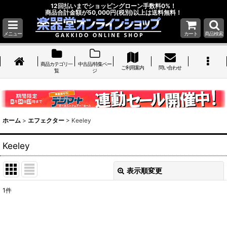
12回払いまでショッピングローン手数料0%！
商品合計金額が50,000円(税別)以上は送料無料！
メニュー
カート
商品検索
商品カテゴリ一
中古品/特集ペー
ご利用案内
問い合わせ
覧
ジ
ホーム
>
エフェクター
>
Keeley
Keeley
表示順変更
閉じる
1
件
表示数
: