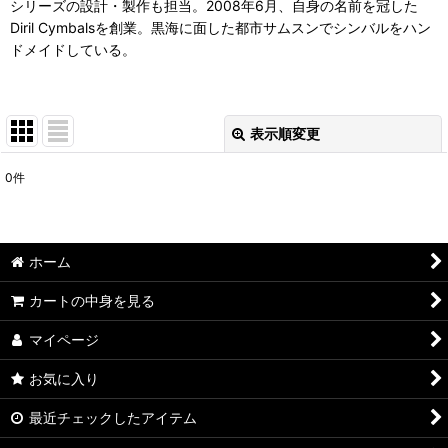
シリーズの設計・製作も担当。2008年6月、自身の名前を冠した
Diril Cymbalsを創業。黒海に面した都市サムスンでシンバルをハン
ドメイドしている。
表示順変更
閉じる
0
件
表示数
:
並び順
:
ホーム
絞り込む
カートの中身を見る
マイページ
お気に入り
最近チェックしたアイテム