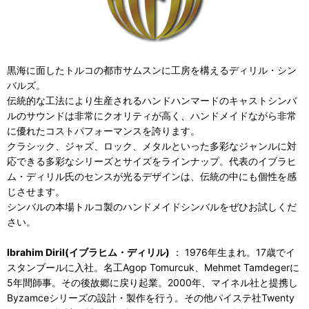
黒海に面したトルコの都市サムスンに工房を構えるディリル・シン
バルズ。
伝統的な工法により生産されるハンドハンマードのキャストシンバ
ルのサウンドは非常にクオリティが高く、ハンドメイドながら非常
に優れたコストパフォーマンスを誇ります。
クラシック、ジャズ、ロック、メタルといった多彩なジャンルに対
応できる多彩なシリーズとサイズをラインナップ。代表のイブラヒ
ム・ディリル氏のセンスが光るデザインは、伝統の中にも個性を感
じさせます。
シンバルの本場トルコ製のハンドメイドシンバルをぜひお試しくだ
さい。
Ibrahim Diril(イブラヒム・ディリル)
： 1976年生まれ。17歳でイ
スタンブールに入社。名工Agop Tomurcuk、Mehmet Tamdegerに
5年間師事。その後故郷に戻り起業。2000年、マイネル社と提携し
Byzamceシリーズの設計・製作を行う。その他パイステ社Twenty