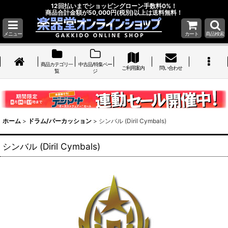
12回払いまでショッピングローン手数料0%！
商品合計金額が50,000円(税別)以上は送料無料！
メニュー
カート
商品検索
商品カテゴリ一
中古品/特集ペー
ご利用案内
問い合わせ
覧
ジ
ホーム
>
ドラム/パーカッション
>
シンバル (Diril Cymbals)
シンバル (Diril Cymbals)