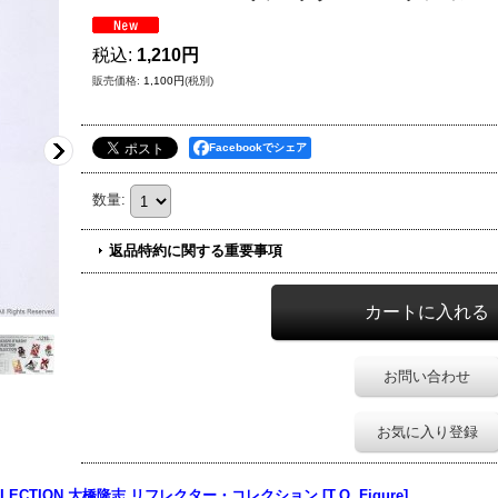
税込
:
1,210円
販売価格
:
1,100円
(税別)
Facebookでシェア
数量
:
返品特約に関する重要事項
お問い合わせ
お気に入り登録
LLECTION
大橋隆志
リフレクター・コレクション [T.O. Figure]