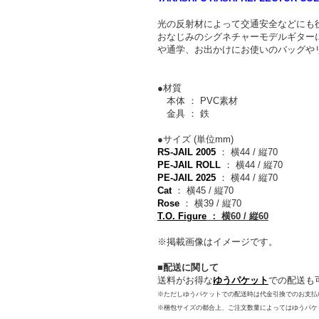
光の反射材によって交通安全などにも役立つリ
おなじみのシグネチャーモデルギターに
や通学、お出かけにお使いのバッグや
●材質
本体 ： PVC素材
金具 ： 鉄
●サイズ (単位mm)
RS-JAIL 2005
： 横44 / 縦70
PE-JAIL ROLL
： 横44 / 縦70
PE-JAIL 2025
： 横44 / 縦70
Cat
： 横45 / 縦70
Rose
： 横39 / 縦70
T.O. Figure
： 横60 / 縦60
※掲載画像はイメージです。
■配送に関して
送料がお得な
ゆうパケット
での配送も
※ただしゆうパケットでの配送時は代金引換でのお支払
※梱包サイズの都合上、ご注文数量によってはゆうパケ