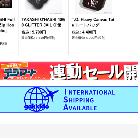
HI Full
TAKASHI O'HASHI 40/6
T.O. Heavy Canvas Tot
Zip Hoo
0 GLITTER JAIL O'箸
e トートバッグ
elic」
税込
:
9,700円
税込
:
4,400円
8,819円
(税別)
4,000円
(税別)
(税別)