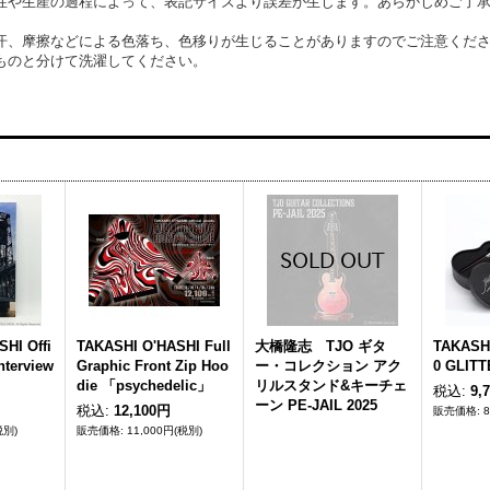
性や生産の過程によって、表記サイズより誤差が生じます。あらかじめご了
汗、摩擦などによる色落ち、色移りが生じることがありますのでご注意くだ
ものと分けて洗濯してください。
HI Offi
TAKASHI O'HASHI Full
大橋隆志 TJO ギタ
TAKASHI
nterview
Graphic Front Zip Hoo
ー・コレクション アク
0 GLITT
die 「psychedelic」
リルスタンド&キーチェ
税込
:
9,
ーン PE-JAIL 2025
税込
:
12,100円
税別)
11,000円
(税別)