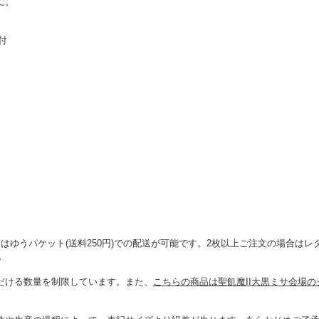
に。
付
ゆうパケット(送料250円)での配送が可能です。2枚以上ご注文の場合はレタ
。
だける数量を制限しています。また、
こちらの商品は聖飢魔II大黒ミサ会場