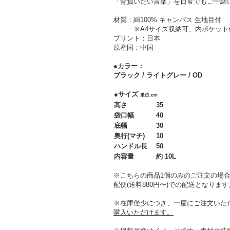
「背負いたい言葉」を日常でもご一緒
材質：綿100% キャンバス 生地目付
※A4サイズ収納可、内ポケット
プリント：日本
原産国：中国
●カラー：
ブラック / ライトグレー / OD
●サイズ
単位:cm
高さ
35
袋口幅
40
底幅
30
奥行(マチ)
10
ハンドル長
50
内容量
約 10L
※こちらの商品1個のみのご注文の場合は
配便(送料880円〜)での配送となります
※在庫僅少につき、一度にご注文いた
購入いただけます。