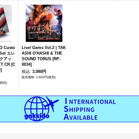
JO Custo
Live! Gems Vol.2 | TAK
 Set エレ
ASHI O'HASHI & THE
クアッ
SOUND TORUS
[
RP-
T CR [C
0034
]
]
税込
:
3,080円
2,800円
(税別)
(税別)