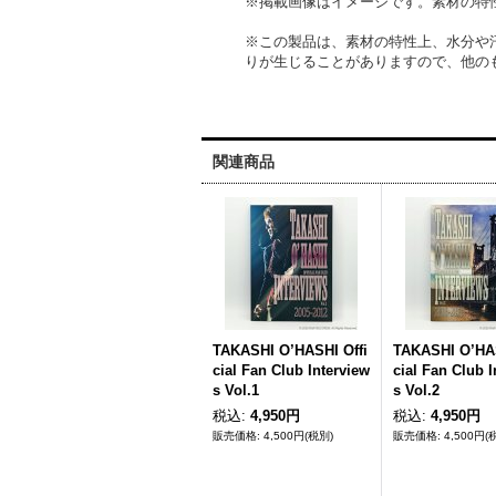
※掲載画像はイメージです。素材の特
※この製品は、素材の特性上、水分や
りが生じることがありますので、他の
関連商品
TAKASHI O’HASHI Offi
TAKASHI O’HAS
cial Fan Club Interview
cial Fan Club I
s Vol.1
s Vol.2
税込
:
4,950円
税込
:
4,950円
4,500円
(税別)
4,500円
(