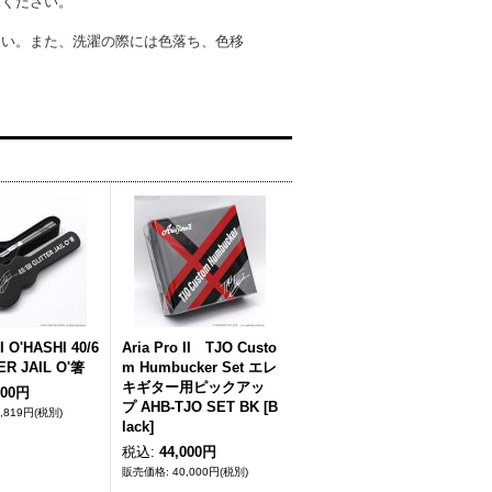
承ください。
さい。また、洗濯の際には色落ち、色移
 O'HASHI 40/6
Aria Pro II TJO Custo
ER JAIL O'箸
m Humbucker Set エレ
キギター用ピックアッ
700円
プ AHB-TJO SET BK [B
8,819円
(税別)
lack]
税込
:
44,000円
40,000円
(税別)