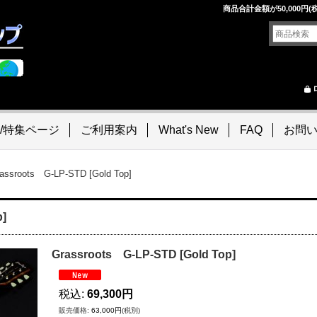
！
商品合計金額が50,000
/特集ページ
ご利用案内
What's New
FAQ
お問
assroots G-LP-STD [Gold Top]
p]
Grassroots G-LP-STD [Gold Top]
税込
:
69,300円
販売価格
:
63,000円
(税別)