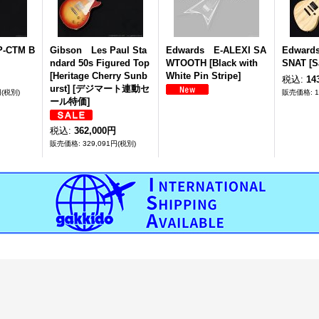
P-CTM B
Gibson Les Paul Sta
Edwards E-ALEXI SA
Edward
ndard 50s Figured Top
WTOOTH [Black with
SNAT [Sa
[Heritage Cherry Sunb
White Pin Stripe]
税込
:
14
urst] [デジマート連動セ
円
(税別)
ール特価]
税込
:
362,000円
329,091円
(税別)