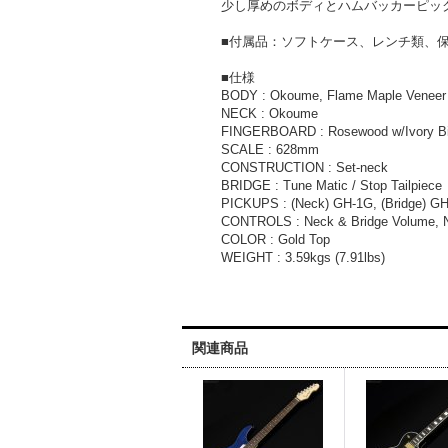
少し厚めのボディとハムバッカーピッ
■付属品：ソフトケース、レンチ類、
■仕様
BODY : Okoume, Flame Maple Veneer o
NECK : Okoume
FINGERBOARD : Rosewood w/Ivory Bin
SCALE : 628mm
CONSTRUCTION : Set-neck
BRIDGE : Tune Matic / Stop Tailpiece
PICKUPS : (Neck) GH-1G, (Bridge) G
CONTROLS : Neck & Bridge Volume, Ne
COLOR : Gold Top
WEIGHT : 3.59kgs (7.91lbs)
関連商品