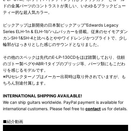
ドの金属パーツのコントラストが美しい、いわゆるブラックビュー
ティー的な超人気カラー。
ピックアップは新開発の日本製ピックアップ“Edwards Legacy
Series ELH-1n & ELH-1b”ハムバッカーを搭載。従来のセイモアダン
カンSH-1&SH-4と比べるとややワイドレンジかつブライトで、少し
輪郭がはっきりとした感じのサウンドとなりました。
その他のスペックは先代のE-LP-130CDをほぼ踏襲しており、信頼
のゴトー製ペグやABR-1タイプのブリッジ等、パーツ類にもこだわ
りを感じるモデルです。
※PUセレクターノブはメーカー出荷時は取り外されていますが、も
ちろん別途付属します。
INTERNATIONAL SHIPPING AVAILABLE!
We can ship guitars worldwide. PayPal payment is available for
international customers. Please feel free to
contact
us for details.
■紹介動画