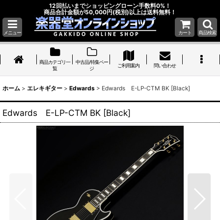
12回払いまでショッピングローン手数料0%！
商品合計金額が50,000円(税別)以上は送料無料！
メニュー
カート
商品検索
商品カテゴリ一
中古品/特集ペー
ご利用案内
問い合わせ
覧
ジ
ホーム
>
エレキギター
>
Edwards
>
Edwards E-LP-CTM BK [Black]
Edwards E-LP-CTM BK [Black]