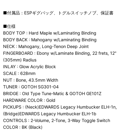
■付属品：ESPギグバッグ、トグルスイッチノブ、保証書
■仕様
BODY TOP : Hard Maple w/Laminating Binding
BODY BACK : Mahogany w/Laminating Binding
NECK : Mahogany, Long-Tenon Deep Joint
FINGERBOARD : Ebony w/Laminate Binding, 22 frets, 12"
(305mm) Radius
INLAY : Glow Acrylic Block
SCALE : 628mm
NUT : Bone, 43.5mm Width
TUNER : GOTOH SG301-04
BRIDGE : Old Type Tune-Matic & GOTOH GE101Z
HARDWARE COLOR : Gold
PICKUPS : (Neck)EDWARDS Legacy Humbucker ELH-1n,
(Bridge)EDWARDS Legacy Humbucker ELH-1b
CONTROLS : 2-Volume, 2-Tone, 3-Way Toggle Switch
COLOR : BK (Black)