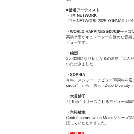
■登場アーティスト
・TM NETWORK
『TM NETWORK 2025 YONM
・WORLD HAPPINESS鈴木慶一＋
高橋幸宏がキュレーターを務めた音楽フェ
ビューです。
・純烈
3人体制になり初となるの新曲「二人
いただきました。
・SOPHIA
今年、メジャー・デビュー30周年を迎える彼らのライブハウ
circus”』から、東京・Zepp Diver
・大貫妙子
7月9日にリリースされるデビュー5
・角松敏生
Contemporary Urban Mus
語っていただきました。
・聖飢魔II