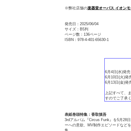
※弊社店舗の
楽器堂オーパス イオン
発売日：2025/06/04
サイズ：B5判
ページ数：136ページ
ISBN：978-4-401-65630-1
6月4日(水)発
6月10日(火)発
6月13日(金)発
上記すべて、
すのでご了承
表紙巻頭特集：香取慎吾
3rdアルバム『Circus Funk
ーへの意欲、MV制作エピソードなどを語
集。