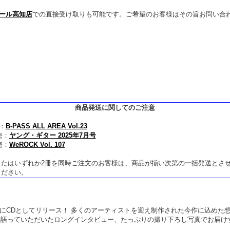
モール高知店
での直接受け取りも可能です。ご希望のお客様はその旨お問い合
商品発送に関してのご注意
売：
B-PASS ALL AREA Vol.23
売：
ヤング・ギター 2025年7月号
売：
WeROCK Vol. 107
またはいずれか2冊を同時ご注文のお客様は、商品が揃い次第の一括発送とさ
ください。
』を5月28日にCDとしてリリース！ 多くのアーティストを迎え制作された今作に込
っていただいたロングインタビュー、たっぷりの撮り下ろし写真でお届けするB-P