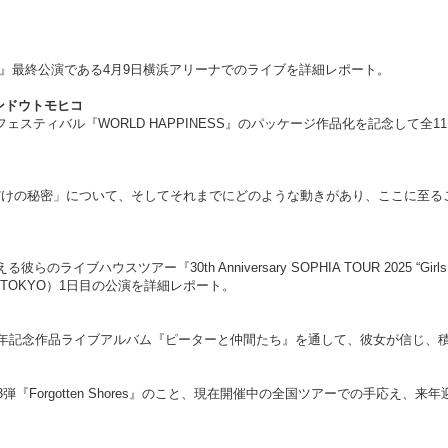
ARU+01』最終公演である4月9日横浜アリーナでのライブを詳細レポート。
ゴンドウトモヒコ
スティバル『WORLD HAPPINESS』のパッケージ作品化を記念して全
だけの秘密」について、そしてそれまでにどのような動きがあり、ここに至る
スツアー『30th Anniversary SOPHIA TOUR 2025 “Girls kissing th
city（TOKYO）1日目の公演を詳細レポート。
0周年記念作品ライブアルバム『ピーターと仲間たち』を通して、彼女が信じ、
icシリーズ第3弾『Forgotten Shores』のこと、現在開催中の全国ツアーでの手応