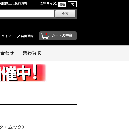
円(税別)以上は送料無料！ 文字サイズ
:
0
カートの中身
ログイン
会員登録
い合わせ
楽器買取
ジック・ムック〉