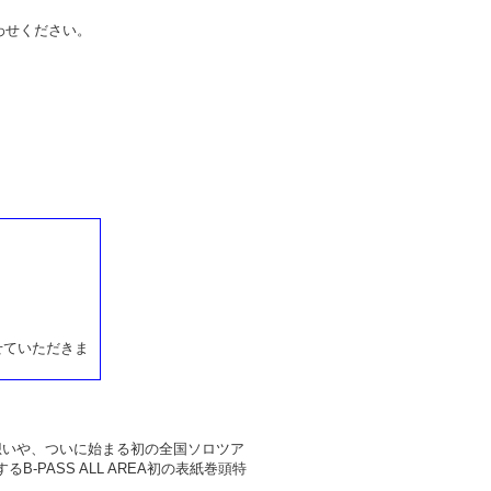
わせください。
せていただきま
めた想いや、ついに始まる初の全国ソロツア
ASS ALL AREA初の表紙巻頭特