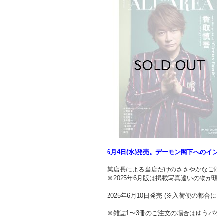
6月4日(水)発売。デーモン閣下への
某店長による当店だけのささやかなご購入
※2025年6月版は掲載写真違いの物が現
2025年6月10日発売 (※入荷便の
※雑誌1〜3冊のご注文の場合はゆうパケ