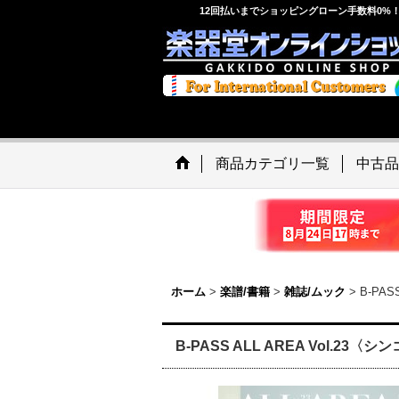
12回払いまでショッピングローン手数料0%
商品カテゴリ一覧
中古品
ホーム
>
楽譜/書籍
>
雑誌/ムック
>
B-PA
B-PASS ALL AREA Vol.