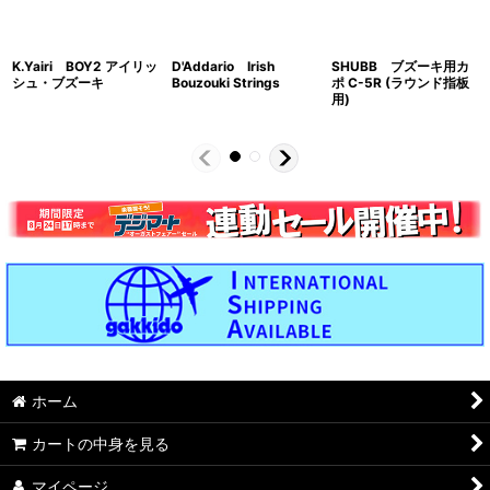
K.Yairi BOY2 アイリッ
D'Addario Irish
SHUBB ブズーキ用カ
シュ・ブズーキ
Bouzouki Strings
ポ C-5R (ラウンド指板
用)
ホーム
カートの中身を見る
マイページ