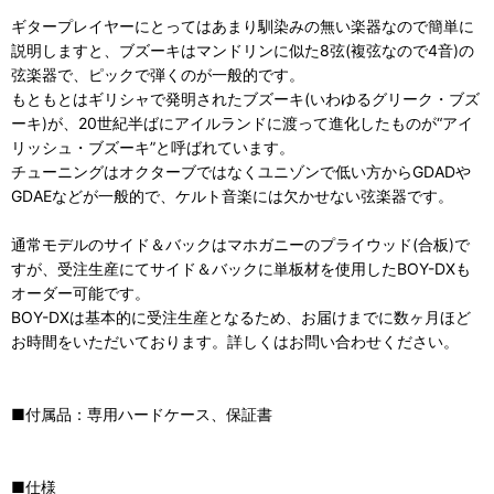
ギタープレイヤーにとってはあまり馴染みの無い楽器なので簡単に
説明しますと、ブズーキはマンドリンに似た8弦(複弦なので4音)の
弦楽器で、ピックで弾くのが一般的です。
もともとはギリシャで発明されたブズーキ(いわゆるグリーク・ブズ
ーキ)が、20世紀半ばにアイルランドに渡って進化したものが“アイ
リッシュ・ブズーキ”と呼ばれています。
チューニングはオクターブではなくユニゾンで低い方からGDADや
GDAEなどが一般的で、ケルト音楽には欠かせない弦楽器です。
通常モデルのサイド＆バックはマホガニーのプライウッド(合板)で
すが、受注生産にてサイド＆バックに単板材を使用したBOY-DXも
オーダー可能です。
BOY-DXは基本的に受注生産となるため、お届けまでに数ヶ月ほど
お時間をいただいております。詳しくはお問い合わせください。
■付属品：専用ハードケース、保証書
■仕様