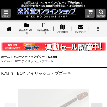
12回払いまでショッピングローン手数料0%！
商品合計金額が50,000円(税別)以上は送料無料！
メニュー
カート
商品検索
商品カテゴリ一
中古品/特集ペー
ご利用案内
問い合わせ
覧
ジ
ホーム
>
アコースティックギター
>
K.Yairi
>
K.Yairi BOY アイリッシュ・ブズーキ
K.Yairi BOY アイリッシュ・ブズーキ