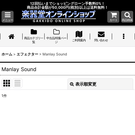
12回払いまでショッピングローン手数料0%！
商品合計金額が50,000円(税別)以上は送料無料！
メニュー
カート
商品検索
商品カテゴリ一
中古品/特集ペー
ご利用案内
問い合わせ
覧
ジ
ホーム
>
エフェクター
>
Manlay Sound
Manlay Sound
表示順変更
閉じる
1
件
表示数
:
並び順
:
絞り込む