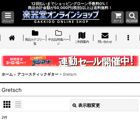
12回払いまでショッピングローン手数料0%！
商品合計金額が50,000円(税別)以上は送料無料！
メニュー
カート
商品検索
商品カテゴリ一
中古品/特集ペー
ご利用案内
問い合わせ
覧
ジ
ホーム
>
アコースティックギター
>
Gretsch
Gretsch
表示順変更
閉じる
2
件
表示数
: