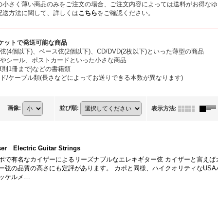
の小さく薄い商品のみをご注文の場合、ご注文内容によっては送料がお得なゆ
配送方法に関して、詳しくは
こちら
をご確認ください。
ケットで発送可能な商品
弦(4個以下)、ベース弦(2個以下)、CD/DVD(2枚以下)といった薄型の商品
やシール、ポストカードといった小さな商品
原則1冊まで)などの書籍類
ド/ケーブル類(長さなどによってお送りできる本数が異なります)
画像
:
並び順
:
表示方法
:
er Electric Guitar Strings
ポで有名なカイザーによるリーズナブルなエレキギター弦 カイザーと言えば
ー弦の品質の高さにも定評があります。 カポと同様、ハイクオリティなUS
ッケルメ…