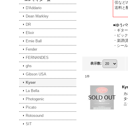
弦など
送料と
D'Addario
Dean Markley
DR
■ゆうパ
・ギター
Elixir
・ピック
・楽譜(
Ernie Ball
・シール
Fender
FERNANDES
表示数
:
ghs
Gibson USA
1
件
Kyser
Kys
La Bella
カ
タ
Photogenic
ニ
Picato
Rotosound
SIT