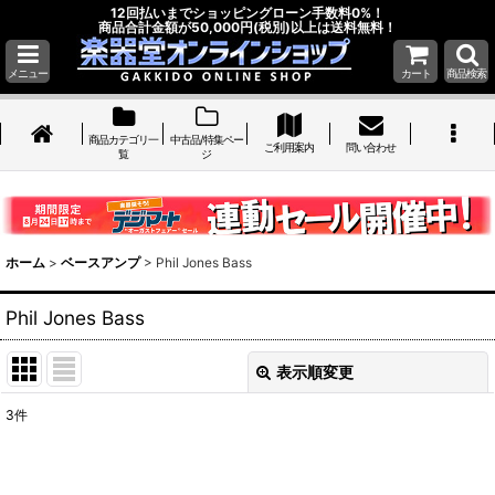
12回払いまでショッピングローン手数料0%！
商品合計金額が50,000円(税別)以上は送料無料！
メニュー
カート
商品検索
商品カテゴリ一
中古品/特集ペー
ご利用案内
問い合わせ
覧
ジ
ホーム
>
ベースアンプ
>
Phil Jones Bass
Phil Jones Bass
表示順変更
閉じる
3
件
表示数
: