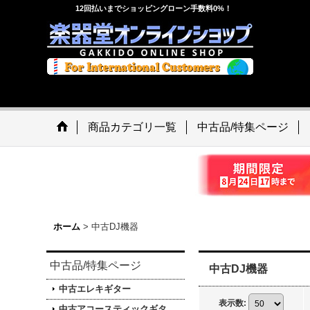
12回払いまでショッピングローン手数料0%！
商品カテゴリ一覧
中古品/特集ページ
ホーム
>
中古DJ機器
中古品/特集ページ
中古DJ機器
中古エレキギター
表示数
:
中古アコースティックギタ