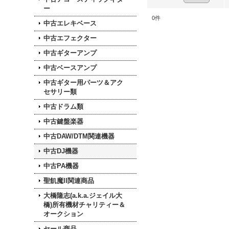
ー
0
件
中古エレキベース
中古エフェクター
中古ギターアンプ
中古ベースアンプ
中古ギター用パーツ＆アク
セサリー類
中古ドラム類
中古鍵盤楽器
中古DAW/DTM関連機器
中古DJ機器
中古PA機器
聖飢魔II関連商品
大橋隆志(a.k.a.ジェイル大
橋)所有機材チャリティー＆
オークション
セール商品