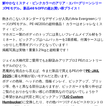
鮮やかなミスティ・ピンクカラーのアリア・エバーグリーンシリー
ズPEモデル。新品46％OFFの超お買い得プライス！
飽きのこないスタンダードなデザインが人気のAria Evergreenシリ
ーズのPEモデル、PE-AE200の超特価品！ カラーはオシャレなミス
ティ・ピンク。
マホガニー製のボディのトップには美しいフレイムメイプル材をラ
ミネート。ピックアップはハムバッカーを2基搭載。付属ケースはし
っかりした専用ギグバッグとなっています！
掲載写真は実物！重量3.21kgと超軽量です！
ジェイル大橋代官ご愛用でもお馴染みアリアプロ2 PEのエントリー
モデルのひとつ。
悪魔的な視点から言えば、今まだ新品で買えるPEの中で
PE-JAIL
2025
に最も外観が近いモデルだと思います。
ボディの色味、ヘッドの色、指板インレイ、ピックアップ、ブリッ
ジ等、色々と異なる部分はありますが、ピックガードを取り外せば
ご覧のとおりかなり良い感じの雰囲気なのではないでしょうか？
ご希望があれば代官と同じピックアップ(
TJO Custom
Humbucker
)に交換したり、その他パーツ(テイルピースやコントロ