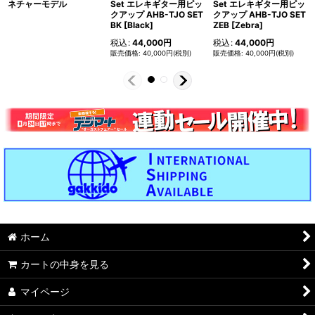
ネチャーモデル
Set エレキギター用ピッ
Set エレキギター用ピッ
クアップ AHB-TJO SET
クアップ AHB-TJO SET
BK [Black]
ZEB [Zebra]
税込
:
44,000
円
税込
:
44,000
円
40,000
円
(税別)
40,000
円
(税別)
ホーム
カートの中身を見る
マイページ