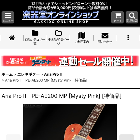
12回払いまでショッピングローン手数料0%！
商品合計金額が50,000円(税別)以上は送料無料！
メニュー
カート
商品検索
商品カテゴリ一
中古品/特集ペー
ご利用案内
問い合わせ
覧
ジ
ホーム
>
エレキギター
>
Aria Pro II
>
Aria Pro II PE-AE200 MP [Mysty Pink] [特価品]
Aria Pro II PE-AE200 MP [Mysty Pink] [特価品]