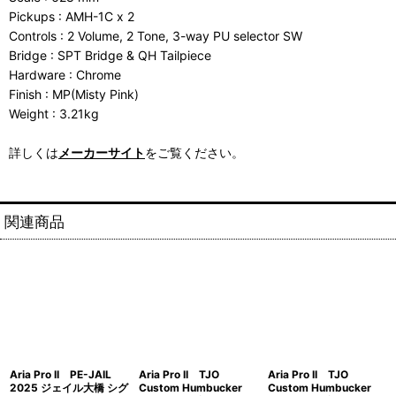
Pickups : AMH-1C x 2
Controls : 2 Volume, 2 Tone, 3-way PU selector SW
Bridge : SPT Bridge & QH Tailpiece
Hardware : Chrome
Finish : MP(Misty Pink)
Weight : 3.21kg
詳しくは
メーカーサイト
をご覧ください。
関連商品
Aria Pro II PE-JAIL
Aria Pro II TJO
Aria Pro II TJO
2025 ジェイル大橋 シグ
Custom Humbucker
Custom Humbucker