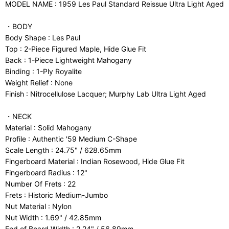
MODEL NAME : 1959 Les Paul Standard Reissue Ultra Light Aged
・BODY
Body Shape : Les Paul
Top : 2-Piece Figured Maple, Hide Glue Fit
Back : 1-Piece Lightweight Mahogany
Binding : 1-Ply Royalite
Weight Relief : None
Finish : Nitrocellulose Lacquer; Murphy Lab Ultra Light Aged
・NECK
Material : Solid Mahogany
Profile : Authentic '59 Medium C-Shape
Scale Length : 24.75" / 628.65mm
Fingerboard Material : Indian Rosewood, Hide Glue Fit
Fingerboard Radius : 12"
Number Of Frets : 22
Frets : Historic Medium-Jumbo
Nut Material : Nylon
Nut Width : 1.69" / 42.85mm
End of Board Width : 2.24" / 56.89mm