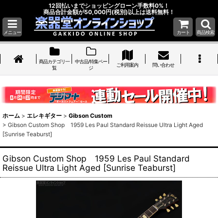
12回払いまでショッピングローン手数料0%！
商品合計金額が50,000円(税別)以上は送料無料！
メニュー
カート
商品検索
商品カテゴリ一
中古品/特集ペー
ご利用案内
問い合わせ
覧
ジ
ホーム
>
エレキギター
>
Gibson Custom
>
Gibson Custom Shop 1959 Les Paul Standard Reissue Ultra Light Aged
[Sunrise Teaburst]
Gibson Custom Shop 1959 Les Paul Standard
Reissue Ultra Light Aged [Sunrise Teaburst]