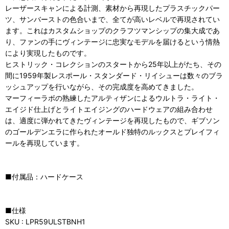
レーザースキャンによる計測、素材から再現したプラスチックパー
ツ、サンバーストの色合いまで、全てが高いレベルで再現されてい
ます。これはカスタムショップのクラフツマンシップの集大成であ
り、ファンの手にヴィンテージに忠実なモデルを届けるという情熱
により実現したものです。
ヒストリック・コレクションのスタートから25年以上がたち、その
間に1959年製レスポール・スタンダード・リイシューは数々のブラ
ッシュアップを行いながら、その完成度を高めてきました。
マーフィーラボの熟練したアルティザンによるウルトラ・ライト・
エイジド仕上げとライトエイジングのハードウェアの組み合わせ
は、適度に弾かれてきたヴィンテージを再現したもので、ギブソン
のゴールデンエラに作られたオールド独特のルックスとプレイフィ
ールを再現しています。
■付属品：ハードケース
■仕様
SKU : LPR59ULSTBNH1