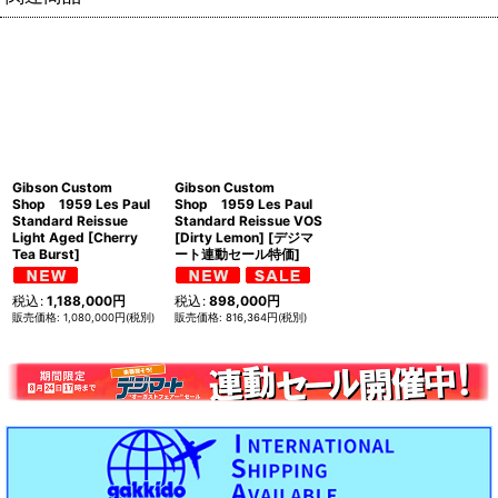
Gibson Custom
Gibson Custom
Shop 1959 Les Paul
Shop 1959 Les Paul
Standard Reissue
Standard Reissue VOS
Light Aged [Cherry
[Dirty Lemon] [デジマ
Tea Burst]
ート連動セール特価]
税込
:
1,188,000
円
税込
:
898,000
円
1,080,000
円
(税別)
816,364
円
(税別)