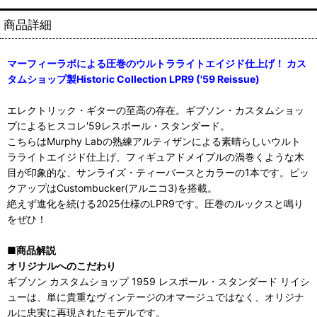
商品詳細
マーフィーラボによる圧巻のウルトラライトエイジド仕上げ！ カス
タムショップ製Historic Collection LPR9 ('59 Reissue)
エレクトリック・ギターの至高の存在。ギブソン・カスタムショッ
プによるヒスコレ'59レスポール・スタンダード。
こちらはMurphy Labの熟練アルティザンによる素晴らしいウルト
ラライトエイジド仕上げ、フィギュアドメイプルの渦巻くような木
目が印象的な、サンライズ・ティーバースとカラーの1本です。ピッ
クアップはCustombucker(アルニコ3)を搭載。
絶えず進化を続ける2025仕様のLPR9です。圧巻のルックスと鳴り
をぜひ！
■商品解説
オリジナルへのこだわり
ギブソン カスタムショップ 1959 レスポール・スタンダード リイシ
ューは、単に貴重なヴィンテージのオマージュではなく、オリジナ
ルに忠実に再現されたモデルです。