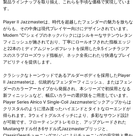
製品ラインナップを取り揃え、これらを手頃な価格で実現していま
す。
Player II Jazzmasterは、時代を超越したフェンダーの魅力を放ちな
がらも、その中身は現代プレイヤー向けにデザインされています。
Modern "C"シェイプのネックバックにはシルキーなサテンウレタン
フィニッシュが施されており、丁寧にロールオフされた指板エッジ
と22本のミディアムジャンボフレットを採用した9.5インチラジア
スのスラブローズウッド指板が、ネック全長にわたり快適なプレイ
アビリティを提供します。
クラシックなトーンウッドであるアルダーボディを採用したPlayer
II Jazzmasterは、伝統的なフェンダーフィニッシュ、またはフェン
ダーのカラーアーカイブから発掘され、本シリーズで初採用となる
新フィニッシュなど、幅広いカラーの選択肢をご用意しています。
Player Series Alnico V Single-Coil Jazzmasterピックアップからは
クリスタルのように澄み渡ったハイエンドとタイトなローエンドが
得られます。3ウェイトグルスイッチにより、多彩なサウンド設計
が可能です。フローティングトレモロと、アップグレードされた
Mustangサドル付き6サドル式Jazzmasterブリッジと、
ClassicGearチューニングマシンによりチューニングの安定性と豊か