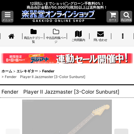
12回払いまでショッピングローン手数料0%！
商品合計金額が50,000円(税別)以上は送料無料！
メニュー
カート
商品検索
商品カテゴリ一
中古品/特集ペー
ご利用案内
問い合わせ
覧
ジ
ホーム
>
エレキギター
>
Fender
>
Fender Player II Jazzmaster [3-Color Sunburst]
Fender Player II Jazzmaster [3-Color Sunburst]