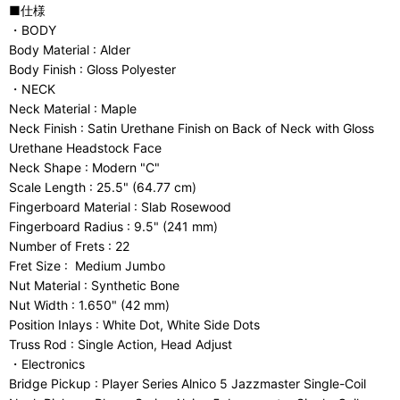
■仕様
・BODY
Body Material : Alder
Body Finish : Gloss Polyester
・NECK
Neck Material : Maple
Neck Finish : Satin Urethane Finish on Back of Neck with Gloss
Urethane Headstock Face
Neck Shape : Modern "C"
Scale Length : 25.5" (64.77 cm)
Fingerboard Material : Slab Rosewood
Fingerboard Radius : 9.5" (241 mm)
Number of Frets : 22
Fret Size : Medium Jumbo
Nut Material : Synthetic Bone
Nut Width : 1.650" (42 mm)
Position Inlays : White Dot, White Side Dots
Truss Rod : Single Action, Head Adjust
・Electronics
Bridge Pickup : Player Series Alnico 5 Jazzmaster Single-Coil