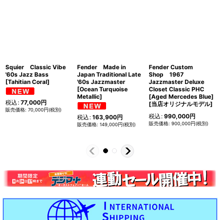
Squier Classic Vibe
Fender Made in
Fender Custom
'60s Jazz Bass
Japan Traditional Late
Shop 1967
[Tahitian Coral]
'60s Jazzmaster
Jazzmaster Deluxe
[Ocean Turquoise
Closet Classic PHC
Metallic]
[Aged Mercedes Blue]
税込
:
77,000
円
[当店オリジナルモデル]
70,000
円
(税別)
税込
:
990,000
円
税込
:
163,900
円
900,000
円
(税別)
149,000
円
(税別)