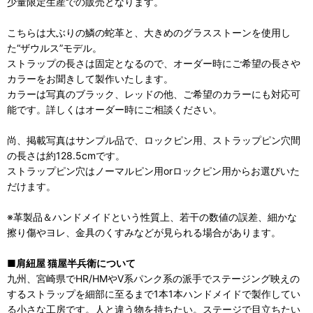
少量限定生産での販売となります。
こちらは大ぶりの鱗の蛇革と、大きめのグラスストーンを使用し
た“ザウルス”モデル。
ストラップの長さは固定となるので、オーダー時にご希望の長さや
カラーをお聞きして製作いたします。
カラーは写真のブラック、レッドの他、ご希望のカラーにも対応可
能です。詳しくはオーダー時にご相談ください。
尚、掲載写真はサンプル品で、ロックピン用、ストラップピン穴間
の長さは約128.5cmです。
ストラップピン穴はノーマルピン用orロックピン用からお選びいた
だけます。
※革製品＆ハンドメイドという性質上、若干の数値の誤差、細かな
擦り傷やヨレ、金具のくすみなどが見られる場合があります。
■肩紐屋 猫屋半兵衛について
九州、宮崎県でHR/HMやV系パンク系の派手でステージング映えの
するストラップを細部に至るまで1本1本ハンドメイドで製作してい
る小さな工房です。人と違う物を持ちたい。ステージで目立ちたい