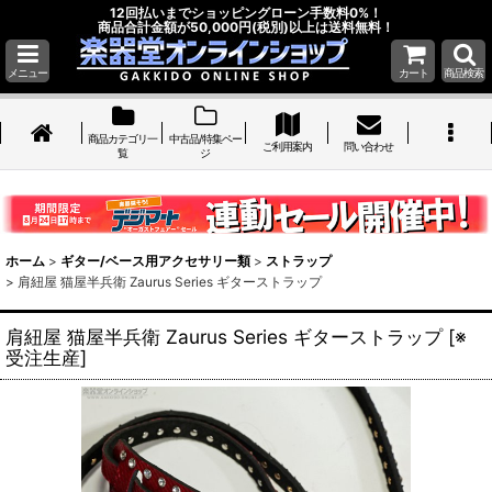
12回払いまでショッピングローン手数料0%！
商品合計金額が50,000円(税別)以上は送料無料！
メニュー
カート
商品検索
商品カテゴリ一
中古品/特集ペー
ご利用案内
問い合わせ
覧
ジ
ホーム
>
ギター/ベース用アクセサリー類
>
ストラップ
>
肩紐屋 猫屋半兵衛 Zaurus Series ギターストラップ
肩紐屋 猫屋半兵衛 Zaurus Series ギターストラップ
[
※
受注生産
]