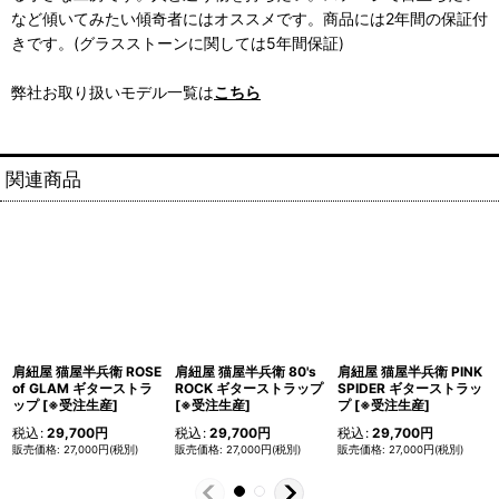
など傾いてみたい傾奇者にはオススメです。商品には2年間の保証付
きです。(グラスストーンに関しては5年間保証)
弊社お取り扱いモデル一覧は
こちら
関連商品
肩紐屋 猫屋半兵衛 ROSE
肩紐屋 猫屋半兵衛 80's
肩紐屋 猫屋半兵衛 PINK
of GLAM ギターストラ
ROCK ギターストラップ
SPIDER ギターストラッ
ップ
[
※受注生産
]
[
※受注生産
]
プ
[
※受注生産
]
税込
:
29,700
円
税込
:
29,700
円
税込
:
29,700
円
27,000
円
(税別)
27,000
円
(税別)
27,000
円
(税別)