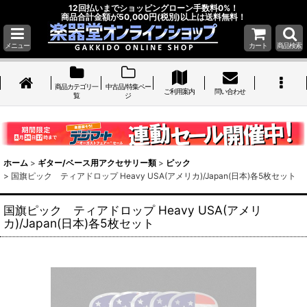
12回払いまでショッピングローン手数料0%！
商品合計金額が50,000円(税別)以上は送料無料！
メニュー
カート
商品検索
商品カテゴリ一
中古品/特集ペー
ご利用案内
問い合わせ
覧
ジ
ホーム
>
ギター/ベース用アクセサリー類
>
ピック
>
国旗ピック ティアドロップ Heavy USA(アメリカ)/Japan(日本)各5枚セット
国旗ピック ティアドロップ Heavy USA(アメリ
カ)/Japan(日本)各5枚セット