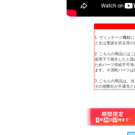
1. ヴィンテージ機
ときは電源を切る等の
2. こちらの商品に
使用下で発生したと認
ためパーツ供給不可等
ます。※消耗パーツは
3. こちらの商品は
その他弊社が不適当と