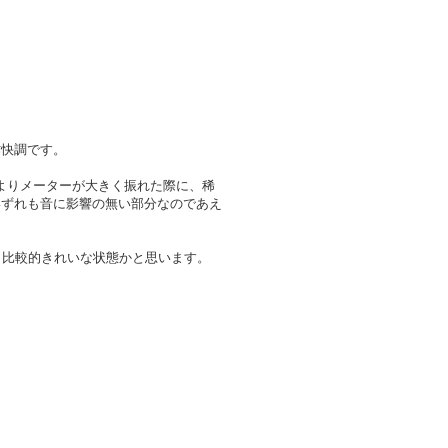
作快調です。
よりメーターが大きく振れた際に、稀
いずれも音に影響の無い部分なのであえ
と比較的きれいな状態かと思います。