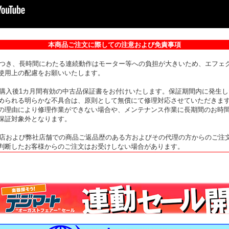
本商品ご注文に際しての注意および免責事項
材につき、長時間にわたる連続動作はモーター等への負担が大きいため、エフェ
使用上の配慮をお願いいたします。
はご購入後1カ月間有効の中古品保証書をお付けいたします。保証期間内に発生
められる明らかな不具合は、原則として無償にて修理対応させていただきま
の理由により修理作業ができない場合や、メンテナンス作業に長期間のお時
保証対象外となります。
、当店および弊社店舗での商品ご返品歴のある方およびその代理の方からのご注
判断したお客様からのご注文はお受けしない場合があります。