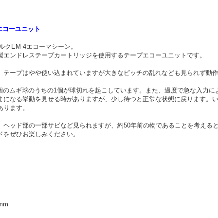
エコーユニット
ルクEM-4エコーマシーン。
同様、ソニー製エンドレステープカートリッジを使用するテープエコーユニットです。
。テープはやや使い込まれていますが大きなピッチの乱れなども見られず動
2個のムギ球のうちの1個が球切れを起こしています。また、過度で急な入力に
まになる挙動を見せる時がありますが、少し待つと正常な状態に戻ります。
あります。
、ヘッド部の一部サビなど見られますが、約50年前の物であることを考える
ドをぜひお楽しみください。
 mm